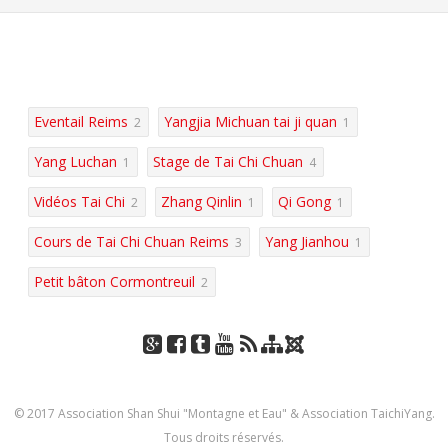
Eventail Reims
Yangjia Michuan tai ji quan
2
1
Yang Luchan
Stage de Tai Chi Chuan
1
4
Vidéos Tai Chi
Zhang Qinlin
Qi Gong
2
1
1
Cours de Tai Chi Chuan Reims
Yang Jianhou
3
1
Petit bâton Cormontreuil
2
J
Go
Fac
Tu
You
RSS
Pla
oo
ogl
eb
mbl
Tub
n
mla
© 2017 Association Shan Shui "Montagne et Eau" & Association TaichiYang.
e+
ook
r
e
du
Tous droits réservés.
site