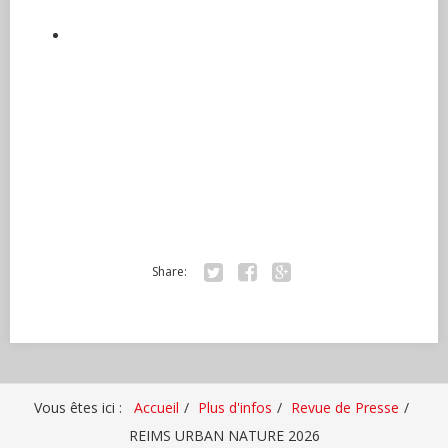
Share:
Tw
Fa
Go
itte
ce
ogl
r
bo
e+
ok
Vous êtes ici :
Accueil
Plus d'infos
Revue de Presse
REIMS URBAN NATURE 2026