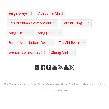
Serge Dreyer
Vidéos Tai Chi
3
2
Tai Chi Chuan Cormontreuil
Tai Chi Kung Fu
14
1
Yang Luchan
Yang Jianhou
1
1
Forum Associations Reims
Tai Chi Reims
1
14
Eventail Cormontreuil
Zhang Qinlin
2
1
J
Go
Fac
Tu
You
RSS
Pla
oo
ogl
eb
mbl
Tub
n
mla
© 2017 Association Shan Shui "Montagne et Eau" & Association TaichiYang.
e+
ook
r
e
du
Tous droits réservés.
site