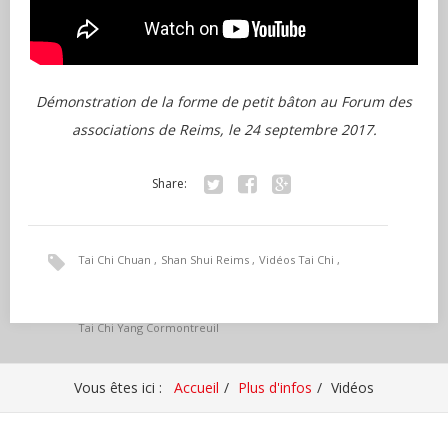
Démonstration de la forme de petit bâton au Forum des
associations de Reims, le 24 septembre 2017.
Share:
Tw
Fa
Go
itte
ce
ogl
Tai Chi Chuan
Shan Shui Reims
Vidéos Tai Chi
r
bo
e+
ok
Tai Chi Yang Cormontreuil
Vous êtes ici :
Accueil
Plus d'infos
Vidéos