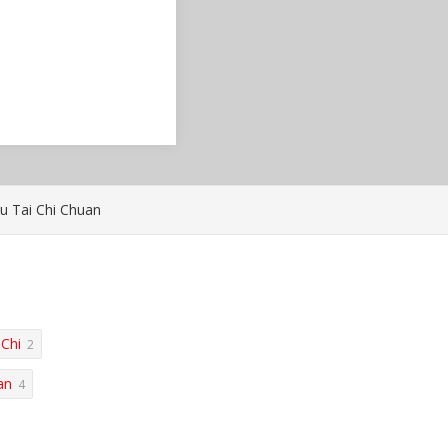
du Tai Chi Chuan
 Chi
2
an
4