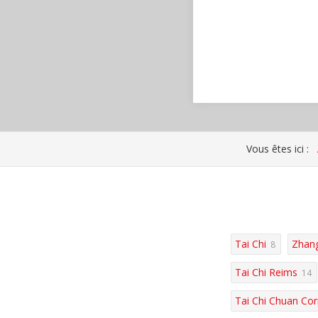
Vous êtes ici :
Tai Chi
Zhang
8
Tai Chi Reims
14
Tai Chi Chuan Cor