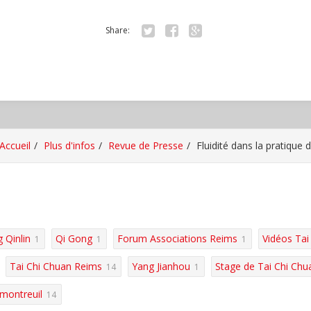
Share:
Tw
Fa
Go
itte
ce
ogl
r
bo
e+
ok
Accueil
Plus d'infos
Revue de Presse
Fluidité dans la pratique 
 Qinlin
Qi Gong
Forum Associations Reims
Vidéos Tai
1
1
1
Tai Chi Chuan Reims
Yang Jianhou
Stage de Tai Chi Chu
14
1
montreuil
14