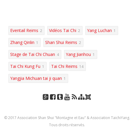
Eventail Reims
Vidéos Tai Chi
Yang Luchan
2
2
1
Zhang Qinlin
Shan Shui Reims
1
2
Stage de Tai Chi Chuan
Yang Jianhou
4
1
Tai Chi Kung Fu
Tai Chi Reims
1
14
Yangjia Michuan tai ji quan
1
J
Go
Fac
Tu
You
RSS
Pla
oo
ogl
eb
mbl
Tub
n
mla
© 2017 Association Shan Shui "Montagne et Eau" & Association TaichiYang.
e+
ook
r
e
du
Tous droits réservés.
site